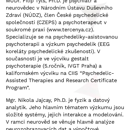
MUDr. Filip Tylš, Ph.D. je psychiatr a
neurovědec v Národním Ústavu Duševního
Zdraví (NÚDZ), člen České psychedelické
společnosti (CZEPS) a psychoterapeut v
soukromé praxi (www.tercenya.cz).
Specializuje se na psychedeliky-asistovanou
psychoterapii a výzkum psychedelik (EEG
koreláty psychedelické zkušenosti). V
současnosti je ve výcviku gestalt
psychoterapie (5.ročník, IVGT Praha) a
kalifornském výcviku na CIIS “Psychedelic-
Assisted Therapies and Research Certificate
Program”.
Mgr. Nikola Jajcay, Ph.D. je fyzik a datový
analytik. Jeho hlavním tématem výzkumu jsou
složité systémy, jejich interakce a modelování.
V ramci neurověd se věnuje hlavně analýze
neurozobrazovacích dat a výpočtové