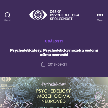
Hledat
Menu
Česká
psychedelická
společnost
Rubriky
UDÁLOSTI
Psychedelikatesy: Psychedelický mozek a vědomí
očima neurověd
2018-09-21
Datum
příspěvku