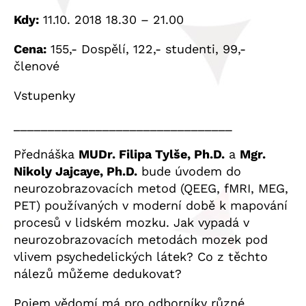
Kdy:
11.10. 2018 18.30 – 21.00
Cena:
155,- Dospělí, 122,- studenti, 99,-
členové
Vstupenky
________________________________
Přednáška
MUDr. Filipa Tylše, Ph.D.
a
Mgr.
Nikoly Jajcaye, Ph.D.
bude úvodem do
neurozobrazovacích metod (QEEG, fMRI, MEG,
PET) používaných v moderní době k mapování
procesů v lidském mozku. Jak vypadá v
neurozobrazovacích metodách mozek pod
vlivem psychedelických látek? Co z těchto
nálezů můžeme dedukovat?
Pojem vědomí má pro odborníky různé