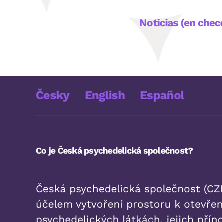
Noticias (en chec
Česky
English
Español
Co je Česká psychedelická společnost?
Česká psychedelická společnost (CZE
účelem vytvoření prostoru k otevřen
psychedelických látkách, jejich příno