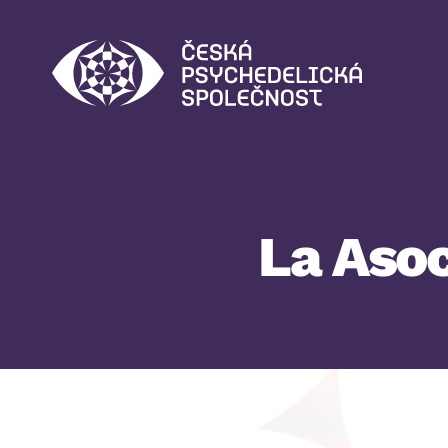
Česká
psychedelická
společnost
La Asoc