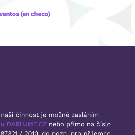
ventos (en checo)
 naši činnost je možné zasláním
rmu DARUJME.CZ
nebo přímo na číslo
87321 / 2010, do pozn. pro příjemce