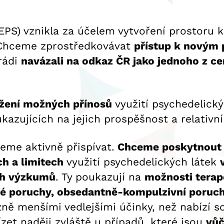
PS) vznikla za účelem vytvoření prostoru k
h. Chceme zprostředkovávat
přístup k novým
rádi
navázali na odkaz ČR jako jednoho z 
lížení možných přínosů
využití psychedelickýc
ukazujících na jejich prospěšnost a relativn
eme aktivně přispívat.
Chceme poskytnout od
h a limitech
využití psychedelických látek
ch výzkumů
. Ty poukazují na
možnosti terap
vé poruchy, obsedantně-kompulzivní poruchy
azně menšími vedlejšími účinky, než nabízí 
zet naději zvláště u případů, které jsou
vůč