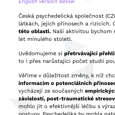
English version below
Česká psychedelická společnost (CZE
látkách, jejich přínosech a rizicíc
této oblasti.
Naší aktivitou bychom 
let minulého století.
Uvědomujeme si
přetrvávající přeh
to i přes narůstající počet studií po
Věříme v důležitost změny, k níž chc
informacím o potenciálních přínosec
vycházejí ze současných
empirický
závislostí, post-traumatické streso
mohlo jít o efektivnější léčbu s výr
postupy. Psychedelika by mohla nabí