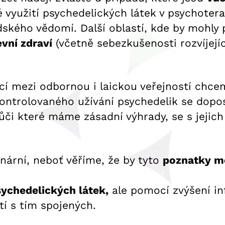
 využití psychedelických látek v psychotera
idského vědomí. Další oblastí, kde by mohly 
vní zdraví
(včetně sebezkušenosti rozvíjejí
cí mezi odbornou i laickou veřejností chce
 kontrolovaného užívání psychedelik se dopo
vůči které máme zásadní výhrady, se s jejic
inární, neboť věříme, že by tyto
poznatky mě
ychedelických látek,
ale pomocí zvýšení i
tí s tím spojených.