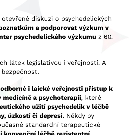
 otevřené diskuzi o psychedelických
 poznatkům a podporovat výzkum v
center psychedelického výzkumu
z 60.
h látek legislativou i veřejností. A
í bezpečnost.
borné i laické veřejnosti přístup k
v medicíně a psychoterapii
, které
eutického užití psychedelik v léčbě
, úzkostí či depresí.
Někdy by
současné standardní terapeutické
i konvenční léčbě rezistentní
.