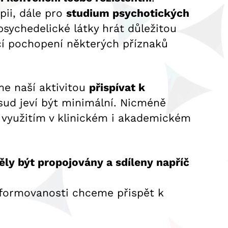
pii, dále pro
studium psychotických
psychedelické látky hrát důležitou
cí pochopení některých příznaků
me naší aktivitou
přispívat k
sud jeví být minimální. Nicméně
h využitím v klinickém i akademickém
ly být propojovány a sdíleny napříč
nformovanosti chceme přispět k