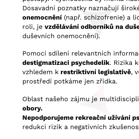
Dosavadní poznatky naznačují široké
onemocnění
(např. schizofrenie) a l
roli, je
vzdělávání odborníků na duše
duševních onemocnění).
Pomocí sdílení relevantních informa
destigmatizaci psychedelik
. Rizika
vzhledem k
restriktivní legislativě
, 
prostředí potkáme jen zřídka.
Oblast našeho zájmu je multidiscipl
obory.
Nepodporujeme rekreační užívání ps
redukci rizik a negativních zkušenos