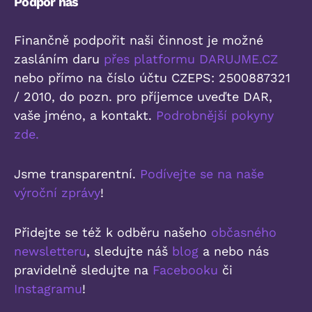
Podpoř nás
Finančně podpořit naši činnost je možné
zasláním daru
přes platformu DARUJME.CZ
nebo přímo na číslo účtu CZEPS: 2500887321
/ 2010, do pozn. pro příjemce uveďte DAR,
vaše jméno, a kontakt.
Podrobnější pokyny
zde.
Jsme transparentní.
Podívejte se na naše
výroční zprávy
!
Přidejte se též k odběru našeho
občasného
newsletteru
, sledujte náš
blog
a nebo nás
pravidelně sledujte na
Facebooku
či
Instagramu
!