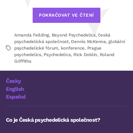
„Konference
POKRAČOVAT VE ČTENÍ
Beyond
Psychedelics
Amanda Feilding
,
Beyond Psychedelics
,
česká
2016“
psychedelická společnost
,
Dennis McKenna
,
globální
psychedelické fórum
,
konference
,
Prague
Štítky
psychedelics
,
Psychedelics
,
Rick Doblin
,
Roland
Griffiths
Česky
English
Español
Co je Česká psychedelická společnost?