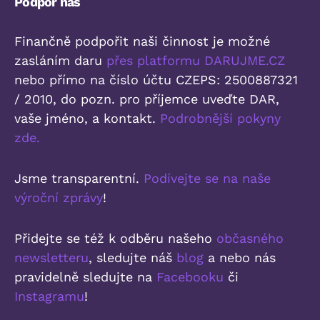
Podpoř nás
Finančně podpořit naši činnost je možné
zasláním daru
přes platformu DARUJME.CZ
nebo přímo na číslo účtu CZEPS: 2500887321
/ 2010, do pozn. pro příjemce uveďte DAR,
vaše jméno, a kontakt.
Podrobnější pokyny
zde.
Jsme transparentní.
Podívejte se na naše
výroční zprávy
!
Přidejte se též k odběru našeho
občasného
newsletteru
, sledujte náš
blog
a nebo nás
pravidelně sledujte na
Facebooku
či
Instagramu
!