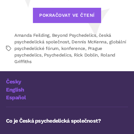
„Konference
POKRAČOVAT VE ČTENÍ
Beyond
Psychedelics
Amanda Feilding
,
Beyond Psychedelics
,
česká
2016“
psychedelická společnost
,
Dennis McKenna
,
globální
psychedelické fórum
,
konference
,
Prague
Štítky
psychedelics
,
Psychedelics
,
Rick Doblin
,
Roland
Griffiths
Česky
English
Español
Co je Česká psychedelická společnost?