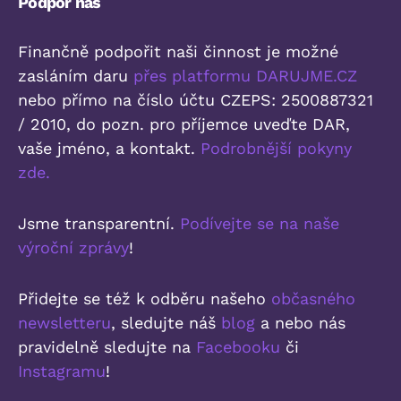
Podpoř nás
Finančně podpořit naši činnost je možné
zasláním daru
přes platformu DARUJME.CZ
nebo přímo na číslo účtu CZEPS: 2500887321
/ 2010, do pozn. pro příjemce uveďte DAR,
vaše jméno, a kontakt.
Podrobnější pokyny
zde.
Jsme transparentní.
Podívejte se na naše
výroční zprávy
!
Přidejte se též k odběru našeho
občasného
newsletteru
, sledujte náš
blog
a nebo nás
pravidelně sledujte na
Facebooku
či
Instagramu
!