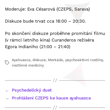
Moderuje: Eva Césarová (CZEPS, Sarava)
Diskuze bude trvat cca 18:00 – 20:30.
Po skončení diskuze proběhne promítání filmu
(v rámci letního kina) Curanderos režiséra
Egora Indianiho (21:00 – 21:40)
Ayahuasca
,
diskuze
,
Merkádo
,
psychoaktivní rostliny
,
Štítky
rostlinné medicíny
←
Psychedelický duet
→
Prohlášení CZEPS ke kauze ayahuasca