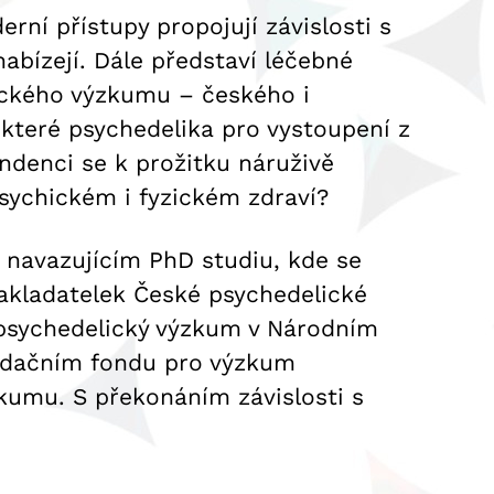
erní přístupy propojují závislosti s
bízejí. Dále představí léčebné
ického výzkumu – českého i
, které psychedelika pro vystoupení z
ndenci se k prožitku náruživě
a psychickém i fyzickém zdraví?
v navazujícím PhD studiu, kde se
zakladatelek České psychedelické
e psychedelický výzkum v Národním
Nadačním fondu pro výzkum
ýzkumu. S překonáním závislosti s