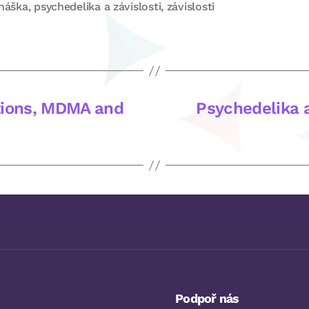
náška
,
psychedelika a závislosti
,
závislosti
ctions, MDMA and
Psychedelika
Podpoř nás