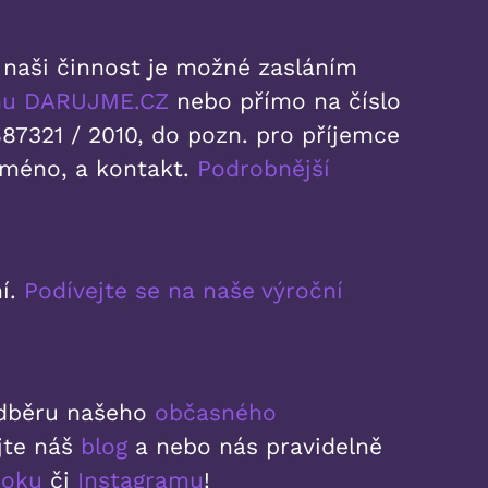
 naši činnost je možné zasláním
rmu DARUJME.CZ
nebo přímo na číslo
87321 / 2010, do pozn. pro příjemce
jméno, a kontakt.
Podrobnější
í.
Podívejte se na naše výroční
 odběru našeho
občasného
ujte náš
blog
a nebo nás pravidelně
ooku
či
Instagramu
!