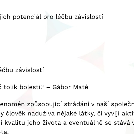
ich potenciál pro léčbu závislostí
éčbu závislostí
̌ tolik bolesti.“ – Gábor Maté
 fenomén způsobující strádání v naší společ
 člověk nadužívá nějaké látky, či vyvíjí akti
 kvalitu jeho života a eventuálně se stává
ota.