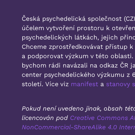
Česká psychedelická společnost (CZE
účelem vytvoření prostoru k otevřen
psychedelických látkách, jejich příno
Chceme zprostředkovávat přístup 
a podporovat výzkum v této oblasti. 
bychom rádi navázali na odkaz ČR j
center psychedelického výzkumu z 6
století. Více viz
manifest
a
stanovy 
Pokud není uvedeno jinak, obsah této
licencován pod
Creative Commons At
NonCommercial-ShareAlike 4.0 Inter