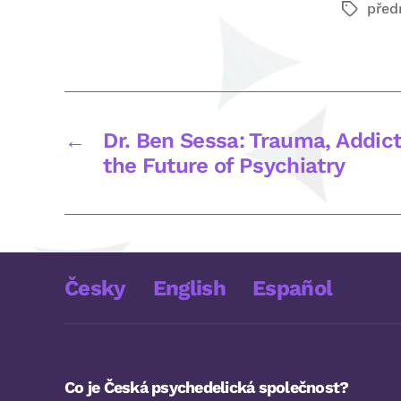
před
Štítky
←
Dr. Ben Sessa: Trauma, Addi
the Future of Psychiatry
Česky
English
Español
Co je Česká psychedelická společnost?