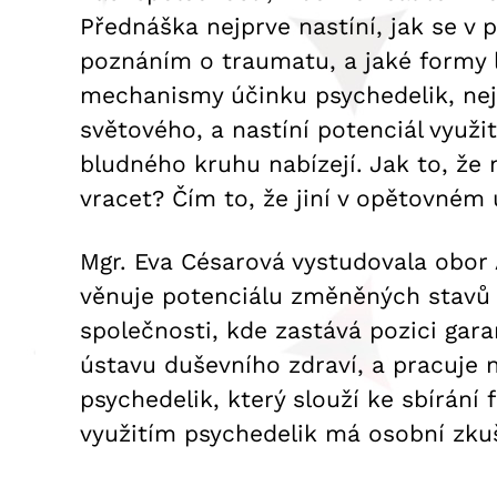
Přednáška nejprve nastíní, jak se v p
poznáním o traumatu, a jaké formy l
mechanismy účinku psychedelik, nej
světového, a nastíní potenciál využi
bludného kruhu nabízejí. Jak to, že 
vracet? Čím to, že jiní v opětovném 
Mgr. Eva Césarová vystudovala obor 
věnuje potenciálu změněných stavů v
společnosti, kde zastává pozici gar
ústavu duševního zdraví, a pracuje
psychedelik, který slouží ke sbírání
využitím psychedelik má osobní zku