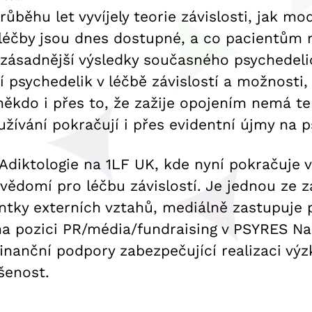
růběhu let vyvíjely teorie závislosti, jak mod
éčby jsou dnes dostupné, a co pacientům na
zásadnější výsledky současného psychedel
tí psychedelik v léčbě závislostí a možnosti
někdo i přes to, že zažije opojením nemá te
užívání pokračují i přes evidentní újmy n
Adiktologie na 1LF UK, kde nyní pokračuje 
ědomí pro léčbu závislostí. Je jednou ze 
antky externích vztahů, mediálně zastupuj
 na pozici PR/média/fundraising v PSYRES 
 finanční podpory zabezpečující realizaci v
šenost.