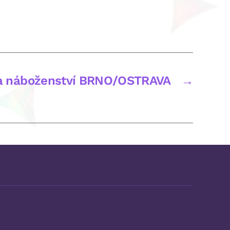
 a náboženství BRNO/OSTRAVA
→