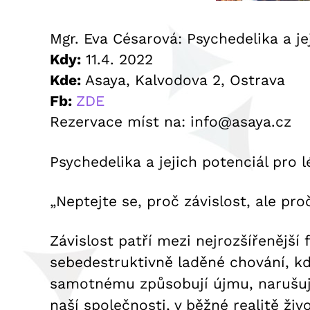
Mgr. Eva Césarová: Psychedelika a jej
Kdy:
11.4. 2022
Kde:
Asaya, Kalvodova 2, Ostrava
Fb:
ZDE
Rezervace míst na: info@asaya.cz
Psychedelika a jejich potenciál pro l
„Neptejte se, proč závislost, ale proc
Závislost patří mezi nejrozšířenější
sebedestruktivně laděné chování, kdy
samotnému způsobují újmu, narušují
naší společnosti, v běžné realitě živ