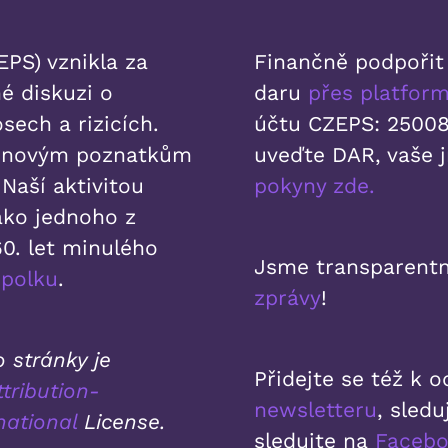
PS) vznikla za
Finančně podpořit
é diskuzi o
daru
přes platfo
sech a rizicích.
účtu CZEPS: 25008
k novým poznatkům
uveďte DAR, vaše 
Naší aktivitou
pokyny zde.
ako jednoho z
0. let minulého
Jsme transparentn
spolku
.
zprávy
!
 stránky je
Přidejte se též k
tribution-
newsletteru
, sled
national
License.
sledujte na
Faceb