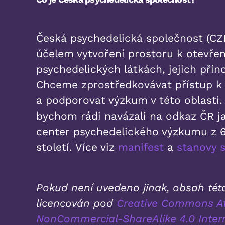
Česká psychedelická společnost (CZE
účelem vytvoření prostoru k otevřen
psychedelických látkách, jejich příno
Chceme zprostředkovávat přístup 
a podporovat výzkum v této oblasti. 
bychom rádi navázali na odkaz ČR j
center psychedelického výzkumu z 6
století. Více viz
manifest
a
stanovy 
Pokud není uvedeno jinak, obsah této
licencován pod
Creative Commons At
NonCommercial-ShareAlike 4.0 Inter