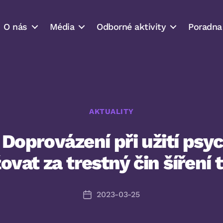
O nás
Média
Odborné aktivity
Poradna
Rubriky
AKTUALITY
 Doprovázení při užití psy
ovat za trestný čin šíření
2023-03-25
Datum
příspěvku