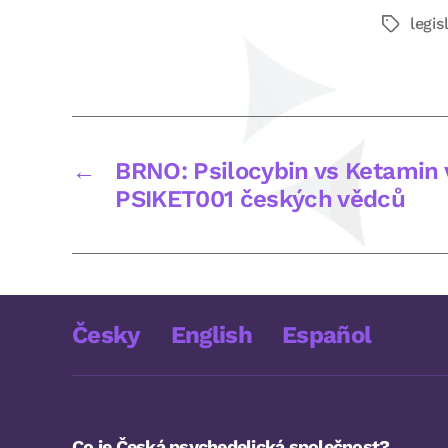
legis
Štítky
←
BRNO: Psilocybin vs Ketamin v
PSIKET001 českých vědců
Česky
English
Español
Co je Česká psychedelická společnost?