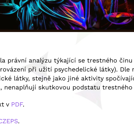
a právní analýzu týkající se trestného činu
ovázení při užití psychedelické látky). Dle
cké látky, stejně jako jiné aktivity spočívaj
, nenaplňují skutkovou podstatu trestného 
xt v
PDF
.
 CZEPS
.