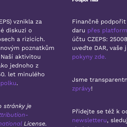
PS) vznikla za
Finančně podpořit
é diskuzi o
daru
přes platfo
sech a rizicích.
účtu CZEPS: 25008
k novým poznatkům
uveďte DAR, vaše 
Naší aktivitou
pokyny zde.
ako jednoho z
0. let minulého
Jsme transparentn
spolku
.
zprávy
!
 stránky je
Přidejte se též k
tribution-
newsletteru
, sled
national
License.