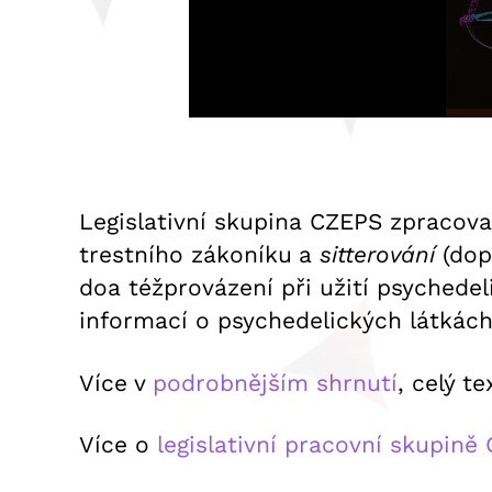
Legislativní skupina CZEPS zpracoval
trestního zákoníku
a
sitterování
(dopr
doa téžprovázení při užití psychedeli
informací o psychedelických látkách
Více v
podrobnějším shrnutí
, celý te
Více o
legislativní pracovní skupině