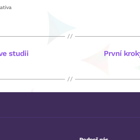
lativa
e studii
První krok
Podpoř nás