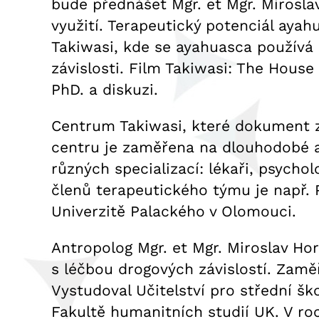
bude přednášet Mgr. et Mgr. Mirosl
využití. Terapeutický potenciál ay
Takiwasi, kde se ayahuasca používá 
závislosti. Film Takiwasi: The House
PhD. a diskuzi.
Centrum Takiwasi, které dokument za
centru je zaměřena na dlouhodobé a 
různých specializací: lékaři, psycho
členů terapeutického týmu je např. 
Univerzitě Palackého v Olomouci.
Antropolog Mgr. et Mgr. Miroslav Ho
s léčbou drogových závislostí. Zamě
Vystudoval Učitelství pro střední ško
Fakultě humanitních studií UK. V roc