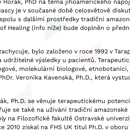
av Horák, PhD na téma jihoamerického nápo
ahuascy je v současné době celosvětově di
spolu s dalšími prostředky tradiční amazon
 of Healing (info níže) bude doplněn o před
chycuje, bylo založeno v roce 1992 v Tarapo
udržitelné výsledky u pacientů. Terapeutic
logové, molekulární biologové, etnobotanici,
PhDr. Veronika Kavenská, Ph.D., která vyst
rák, Ph.D. se věnuje terapeutickému potenci
řuje se také na užívání tradiční amazonské 
ly na Filozofické fakultě Ostravské univerzit
e 2010 získal na FHS UK titul Ph.D. v oboru