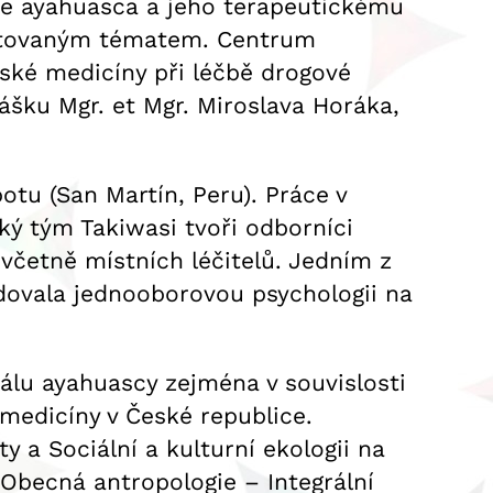
je ayahuasca a jeho terapeutickému
skutovaným tématem. Centrum
ské medicíny při léčbě drogové
nášku Mgr. et Mgr. Miroslava Horáka,
tu (San Martín, Peru). Práce v
ký tým Takiwasi tvoři odborníci
 včetně místních léčitelů. Jedním z
udovala jednooborovou psychologii na
álu ayahuascy zejména v souvislosti
medicíny v České republice.
y a Sociální a kulturní ekologii na
 Obecná antropologie – Integrální