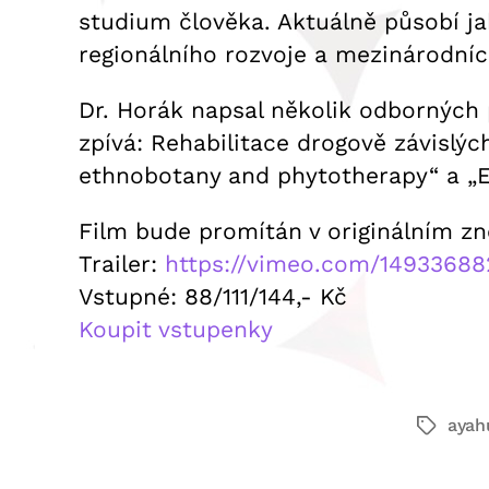
studium člověka. Aktuálně působí ja
regionálního rozvoje a mezinárodních
Dr. Horák napsal několik odborných 
zpívá: Rehabilitace drogově závisl
ethnobotany and phytotherapy“ a „Et
Film bude promítán v originálním zně
Trailer:
https://vimeo.com/14933688
Vstupné: 88/111/144,- Kč
Koupit vstupenky
ayah
Štítky