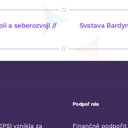
pii a seberozvoji //
Svatava Bardyn
Podpoř nás
PS) vznikla za
Finančně podpořit