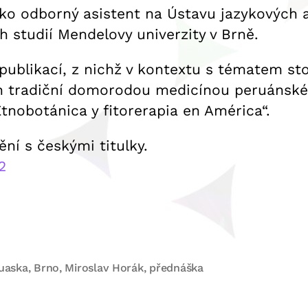
ko odborný asistent na Ústavu jazykových a 
 studií Mendelovy univerzity v Brně.
publikací, z nichž v kontextu s tématem st
ých tradiční domorodou medicínou peruánské
nobotánica y fitorerapia en América“.
ní s českými titulky.
2
uaska
,
Brno
,
Miroslav Horák
,
přednáška