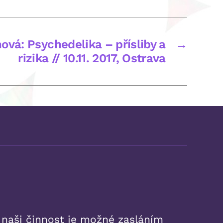
ová: Psychedelika – přísliby a
→
rizika // 10.11. 2017, Ostrava
 naši činnost je možné zasláním