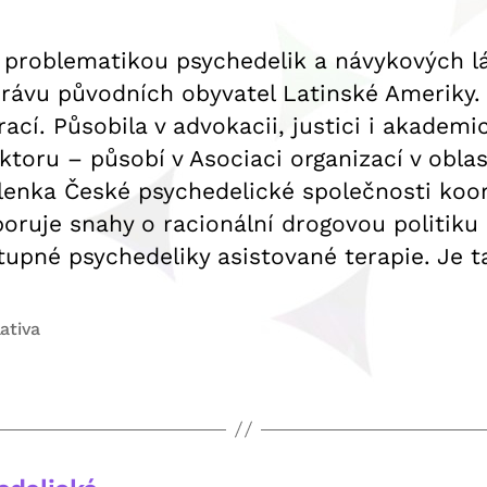
á problematikou psychedelik a návykových l
 právu původních obyvatel Latinské Ameriky. 
ací. Působila v advokacii, justici i akadem
toru – působí v Asociaci organizací v oblas
 členka České psychedelické společnosti koo
poruje snahy o racionální drogovou politiku 
tupné psychedeliky asistované terapie. Je t
lativa