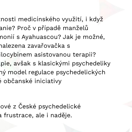
osti medicínského využití, i když
manie? Proč v případě manželů
monií s Ayahuascou? Jak je možné,
 nalezena zavařovačka s
silocybinem asistovanou terapii?
ie, avšak s klasickými psychedeliky
diný model regulace psychedelických
 občanské iniciativy
kové z České psychedelické
frustrace, ale i naděje.