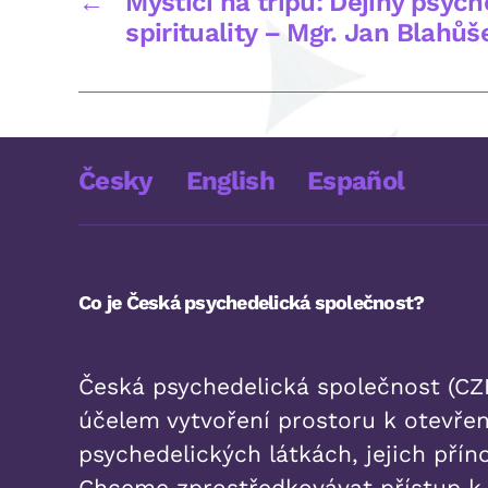
←
Mystici na tripu: Dějiny psyc
spirituality – Mgr. Jan Blahůš
Česky
English
Español
Co je Česká psychedelická společnost?
Česká psychedelická společnost (CZE
účelem vytvoření prostoru k otevřen
psychedelických látkách, jejich příno
Chceme zprostředkovávat přístup 