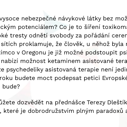
 vysoce nebezpečné návykové látky bez možn
ickým potenciálem? Co je to šíření toxiko
ké tresty odnětí svobody za pořádání cere
 sítích proklamuje, že člověk, u něhož byla
zatímco v Oregonu je již možné podstoupit p
 nabízí možnost ketaminem asistované terap
 že psychedeliky asistovaná terapie není je
o roku budete moct podepsat petici Evropské
ě bude?
ůžete dozvědět na přednášce Terezy Dleští
 které je dobrodružstvím plným paradoxů a 