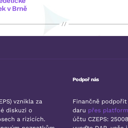
hedelické
ek v Brně
Podpoř nás
PS) vznikla za
Finančně podpořit
é diskuzi o
daru
přes platfo
sech a rizicích.
účtu CZEPS: 25008
k novým poznatkům
uveďte DAR, vaše 