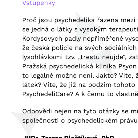
Vstupenky
Proč jsou psychedelika řazena mezi
se jedná o látky s vysokým terapeut
Kordysových padly nepřiměřeně vyso
že česká policie na svých sociálních
lysohlávkami tzv. „trestu neujde“, 
Pražská psychedelická klinika Psyon
to legálně možné není. Jakto? Víte,
látek? Víte, že již na podzim tohot
PsychedeliCare? A k čemu to vlastn
Odpovědi nejen na tyto otázky se m
společnosti o psychedelickém právu,
JUDr. Tereza Dleštíková, PhD.