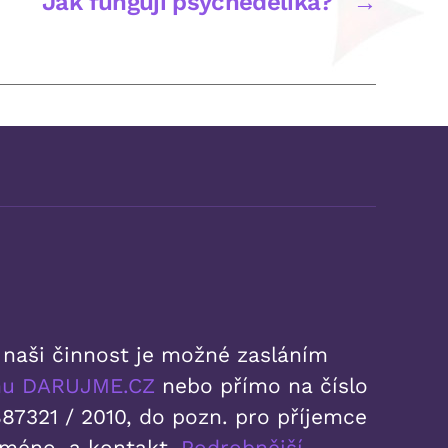
Jak fungují psychedelika?
→
 naši činnost je možné zasláním
rmu DARUJME.CZ
nebo přímo na číslo
87321 / 2010, do pozn. pro příjemce
jméno, a kontakt.
Podrobnější