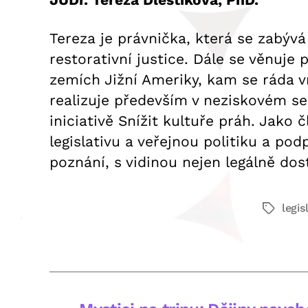
Tereza je právnička, která se zabýv
restorativní justice. Dále se věnuje
zemích Jižní Ameriky, kam se ráda vr
realizuje především v neziskovém sek
iniciativě Snížit kultuře práh. Jako
legislativu a veřejnou politiku a pod
poznání, s vidinou nejen legálně dos
legis
Štítky