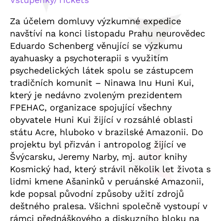
Za účelem domluvy výzkumné expedice
navštíví na konci listopadu Prahu neurovědec
Eduardo Schenberg věnující se výzkumu
ayahuasky a psychoterapii s využitím
psychedelických látek spolu se zástupcem
tradičních komunit – Ninawa Inu Huni Kui,
který je nedávno zvoleným prezidentem
FPEHAC, organizace spojující všechny
obyvatele Huni Kui žijící v rozsáhlé oblasti
státu Acre, hluboko v brazilské Amazonii. Do
projektu byl přizván i antropolog žijící ve
Švýcarsku, Jeremy Narby, mj. autor knihy
Kosmický had, který strávil několik let života s
lidmi kmene Ašaninků v peruánské Amazonii,
kde popsal původní způsoby užití zdrojů
deštného pralesa. Všichni společně vystoupí v
rámci přednáškového a diskuzního bloku na