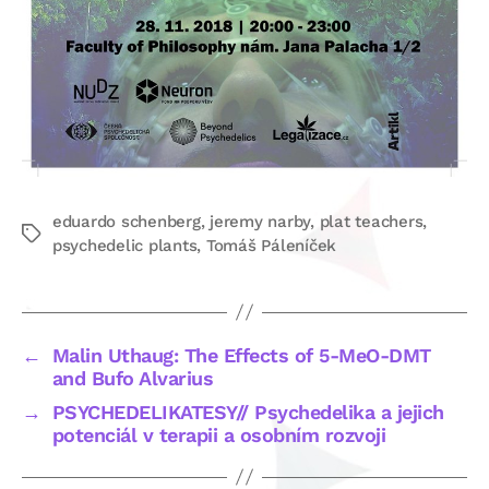
eduardo schenberg
,
jeremy narby
,
plat teachers
,
Štítky
psychedelic plants
,
Tomáš Páleníček
←
Malin Uthaug: The Effects of 5-MeO-DMT
and Bufo Alvarius
→
PSYCHEDELIKATESY// Psychedelika a jejich
potenciál v terapii a osobním rozvoji