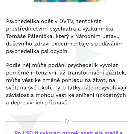
Psychedelika opět v DVTV, tentokrát
prostřednictvím psychiatra a výzkumníka
Tomáše Páleníčka, který v Národním ústavu
duševního zdraví experimentuje s podáváním
psychedelika psilocybin.
Podle něj může podání psychedelik vyvolat
poměrně intenzivní, až transformační zážitek,
může vést ke změně pohledu na život, na
svět, na své okolí. Tyto látky dále nevyvolávají
závislost a mohou vést ke snížení úzkostných
a depresivních příznaků.
←
Po LSD ti vykrvácí mozek aneb síla medií a