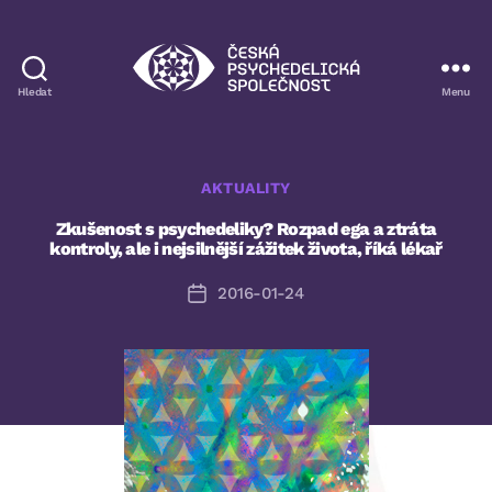
Hledat
Menu
Česká
psychedelická
společnost
Rubriky
AKTUALITY
Zkušenost s psychedeliky? Rozpad ega a ztráta
kontroly, ale i nejsilnější zážitek života, říká lékař
2016-01-24
Datum
příspěvku