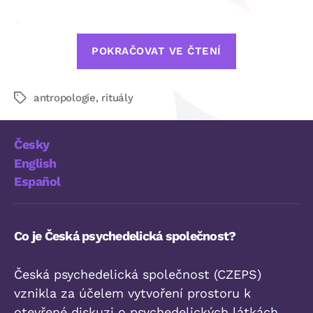
příspěvku
„Jan
POKRAČOVAT VE ČTENÍ
A.
Kozák:
antropologie
,
rituály
Iniciační
Štítky
rituály
a
Česky
psychedelic
English
zkušenost“
Español
Co je Česká psychedelická společnost?
Česká psychedelická společnost (CZEPS)
vznikla za účelem vytvoření prostoru k
otevřené diskuzi o psychedelických látkách,