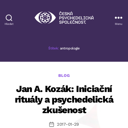
Hledat
Menu
Česká
psychedelická
společnost
Štítek:
antropologie
Rubriky
BLOG
Jan A. Kozák: Iniciační
rituály a psychedelická
zkušenost
2017-01-29
Datum