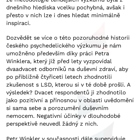
dnešního hlediska vcelku pochybná, avšak i
přesto v nich lze i dnes hledat minimálně
inspiraci.
Dozvědět se více o této pozoruhodné historii
českého psychedelického výzkumu je nám
umožněno především díky práci Petra
Winklera, který již před lety vyzpovídal
dvaadvacet odborníků na duševní zdraví, aby
po přibližně čtyřiceti letech zhodnotili
zkušenost s LSD, kterou si v té době prošli. A
výsledek? Dvacet respondentů ji zhodnotilo
jako pozitivní a přínosnou v oblasti uvědomění
si sama sebe a porozumění duševním
nemocem. Negativní účinky v dlouhodobé
perspektivě neuvedl žádný z nich.
Petr Winkler v současnosti dále superviduje