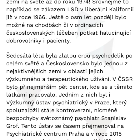
zemí na světě až do roku 1974! Srovnejme to
například se zákazem LSD v liberální Kalifornii
již v roce 1966. Ještě o osm let později bylo
možné na chodbách či v ordinacích
československých léčeben potkat halucinující
dobrovolníky i pacienty.
Šedesátá léta byla zlatou érou psychedelik po
celém světě a Československo bylo jednou z
nejaktivnějších zemí v oblasti jejich
výzkumného a terapeutického užívání. V ČSSR
bylo přinejmenším pět center, kde se s těmito
látkami pracovalo. Jedním z nich byl i
Výzkumný ústav psychiatrický v Praze, který
spoluzaložil stále kontroverzní, nicméně
bezpochyby světoznámý psychiatr Stanislav
Grof. Tento ústav se časem přejmenoval na
Psychiatrické centrum Praha a v roce 2015