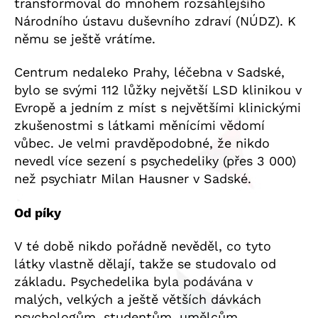
transformoval do mnohem rozsáhlejšího
Národního ústavu duševního zdraví (NÚDZ). K
němu se ještě vrátíme.
Centrum nedaleko Prahy, léčebna v Sadské,
bylo se svými 112 lůžky největší LSD klinikou v
Evropě a jedním z míst s největšími klinickými
zkušenostmi s látkami měnícími vědomí
vůbec. Je velmi pravděpodobné, že nikdo
nevedl více sezení s psychedeliky (přes 3 000)
než psychiatr Milan Hausner v Sadské.
Od píky
V té době nikdo pořádně nevěděl, co tyto
látky vlastně dělají, takže se studovalo od
základu. Psychedelika byla podávána v
malých, velkých a ještě větších dávkách
psychologům, studentům, umělcům,