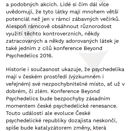
a podobných akcích. Lidé si čím dál více
uvědomují, že tyto látky mají mnohem větší
potenciál než jen v rámci zábavných večírků.
Alespoň rámcově obsáhnout různorodost
využití těchto kontroverzních, někdy
zatracovaných a někdy adorovaných látek je
také jedním z cílů konference Beyond
Psychedelics 2016.
Historie i současnost ukazuje, že psychedelika
mají v českém prostředí (výzkumném i
veřejném) své nezpochybnitelné místo, ať už v
dobrém, či zlém. Konference Beyond
Psychedelics bude bezpochyby zásadním
momentem české psychedelické renesance.
Touto událostí ale evoluce České
psychedelické republiky dozajista neskončí,
spíše bude katalyzátorem změny, která