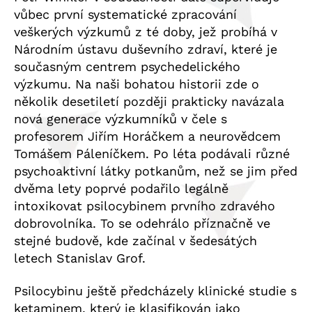
vůbec první systematické zpracování
veškerých výzkumů z té doby, jež probíhá v
Národním ústavu duševního zdraví, které je
současným centrem psychedelického
výzkumu. Na naši bohatou historii zde o
několik desetiletí později prakticky navázala
nová generace výzkumníků v čele s
profesorem Jiřím Horáčkem a neurovědcem
Tomášem Páleníčkem. Po léta podávali různé
psychoaktivní látky potkanům, než se jim před
dvěma lety poprvé podařilo legálně
intoxikovat psilocybinem prvního zdravého
dobrovolníka. To se odehrálo příznačně ve
stejné budově, kde začínal v šedesátých
letech Stanislav Grof.
Psilocybinu ještě předcházely klinické studie s
ketaminem, který je klasifikován jako