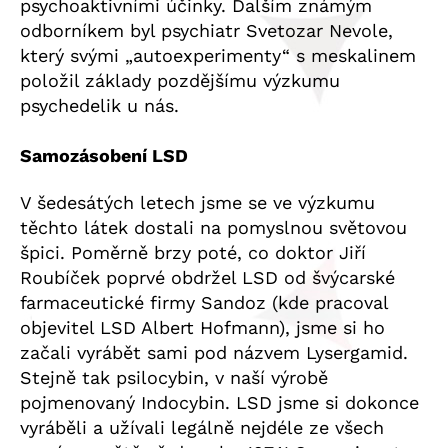
psychoaktivními účinky. Dalším známým
odborníkem byl psychiatr Svetozar Nevole,
který svými „autoexperimenty“ s meskalinem
položil základy pozdějšímu výzkumu
psychedelik u nás.
Samozásobení LSD
V šedesátých letech jsme se ve výzkumu
těchto látek dostali na pomyslnou světovou
špici. Poměrně brzy poté, co doktor Jiří
Roubíček poprvé obdržel LSD od švýcarské
farmaceutické firmy Sandoz (kde pracoval
objevitel LSD Albert Hofmann), jsme si ho
začali vyrábět sami pod názvem Lysergamid.
Stejně tak psilocybin, v naší výrobě
pojmenovaný Indocybin. LSD jsme si dokonce
vyráběli a užívali legálně nejdéle ze všech