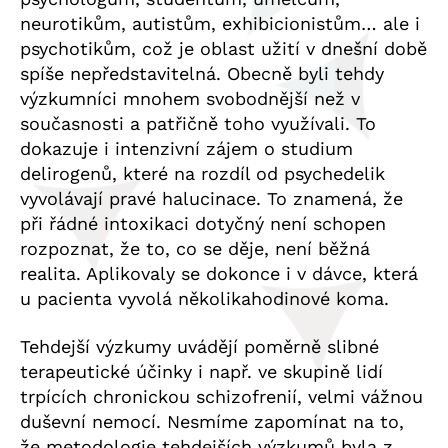
neurotikům, autistům, exhibicionistům… ale i
psychotikům, což je oblast užití v dnešní době
spíše nepředstavitelná. Obecně byli tehdy
výzkumníci mnohem svobodnější než v
současnosti a patřičně toho využívali. To
dokazuje i intenzivní zájem o studium
delirogenů, které na rozdíl od psychedelik
vyvolávají pravé halucinace. To znamená, že
při řádné intoxikaci dotyčný není schopen
rozpoznat, že to, co se děje, není běžná
realita. Aplikovaly se dokonce i v dávce, která
u pacienta vyvolá několikahodinové koma.
Tehdejší výzkumy uvádějí poměrně slibné
terapeutické účinky i např. ve skupině lidí
trpících chronickou schizofrenií, velmi vážnou
duševní nemocí. Nesmíme zapomínat na to,
že metodologie tehdejších výzkumů byla z