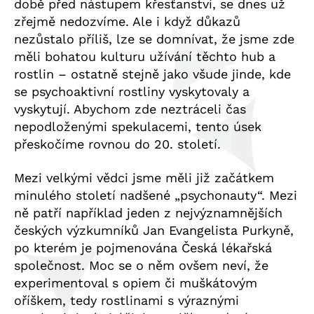
době před nástupem křesťanství, se dnes už
zřejmě nedozvíme. Ale i když důkazů
nezůstalo příliš, lze se domnívat, že jsme zde
měli bohatou kulturu užívání těchto hub a
rostlin – ostatně stejně jako všude jinde, kde
se psychoaktivní rostliny vyskytovaly a
vyskytují. Abychom zde neztráceli čas
nepodloženými spekulacemi, tento úsek
přeskočíme rovnou do 20. století.
Mezi velkými vědci jsme měli již začátkem
minulého století nadšené „psychonauty“. Mezi
ně patří například jeden z nejvýznamnějších
českých výzkumníků Jan Evangelista Purkyně,
po kterém je pojmenována Česká lékařská
společnost. Moc se o něm ovšem neví, že
experimentoval s opiem či muškátovým
oříškem, tedy rostlinami s výraznými