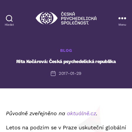
Hledat
Menu
Česká
psychedelická
společnost
Rubriky
BLOG
Rita Kočárová: Česká psychedelická republika
2017-01-29
Datum
příspěvku
Původně zveřejněno na
aktuálně.cz
.
Letos na podzim se v Praze uskuteční globální