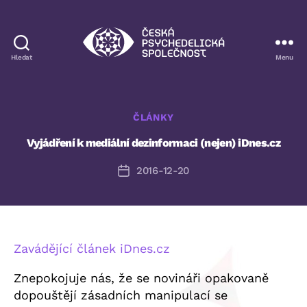
Hledat
Menu
Česká
psychedelická
společnost
Rubriky
ČLÁNKY
Vyjádření k mediální dezinformaci (nejen) iDnes.cz
2016-12-20
Datum
příspěvku
Zavádějící článek iDnes.cz
Znepokojuje nás, že se novináři opakovaně
dopouštějí zásadních manipulací se