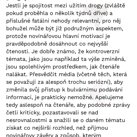
Jestli je spojitost mezi užitím drogy (zvláště
pokud proběhla o několik týdnů dříve) a
příslušné fatální nehody relevantní, pro něj
bohužel může být již podružným aspektem,
protože novinářovou hlavní motivací je
pravděpodobně dosáhnout co nejvyšší
čtenosti. Je dobře známo, že kontroverzní
témata, jako jsou například ta výše zmíněná,
jsou spolehlivým prostředkem, jak čtenáře
nalákat. Přesvědčit média (včetně těch, která
se považují za alespoň trochu seriózní), aby
změnila svůj přístup k bulvárnímu podávání
informací, je prakticky nemožné. Apelujeme
tedy aslespoň na čtenáře, aby podobné zprávy
četli kriticky, pozastavovali se nad
nesrovnalostmi a snažili se o daném tématu
získat co nejširší rozhled, než přijmou
novinářovy závěry a způsob, kterým