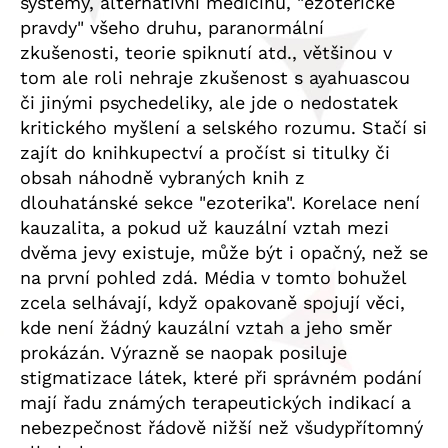
systémy, alternativní medicínu, "ezoterické
pravdy" všeho druhu, paranormální
zkušenosti, teorie spiknutí atd., většinou v
tom ale roli nehraje zkušenost s ayahuascou
či jinými psychedeliky, ale jde o nedostatek
kritického myšlení a selského rozumu. Stačí si
zajít do knihkupectví a pročíst si titulky či
obsah náhodně vybraných knih z
dlouhatánské sekce "ezoterika". Korelace není
kauzalita, a pokud už kauzální vztah mezi
dvěma jevy existuje, může být i opačný, než se
na první pohled zdá. Média v tomto bohužel
zcela selhávají, když opakovaně spojují věci,
kde není žádný kauzální vztah a jeho směr
prokázán. Výrazně se naopak posiluje
stigmatizace látek, které při správném podání
mají řadu známých terapeutických indikací a
nebezpečnost řádově nižší než všudypřítomný