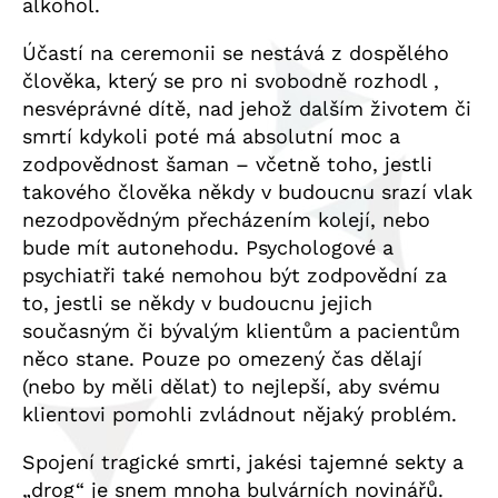
alkohol.
Účastí na ceremonii se nestává z dospělého
člověka, který se pro ni svobodně rozhodl ,
nesvéprávné dítě, nad jehož dalším životem či
smrtí kdykoli poté má absolutní moc a
zodpovědnost šaman – včetně toho, jestli
takového člověka někdy v budoucnu srazí vlak
nezodpovědným přecházením kolejí, nebo
bude mít autonehodu. Psychologové a
psychiatři také nemohou být zodpovědní za
to, jestli se někdy v budoucnu jejich
současným či bývalým klientům a pacientům
něco stane. Pouze po omezený čas dělají
(nebo by měli dělat) to nejlepší, aby svému
klientovi pomohli zvládnout nějaký problém.
Spojení tragické smrti, jakési tajemné sekty a
„drog“ je snem mnoha bulvárních novinářů.