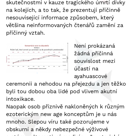
skutečnostmi v kauze tragického úmrtí dívky
na kolejích, a to tak, že prezentují příčinně
nesouvisející informace způsobem, který
většina neinformovaných čtenářů zamění za
příčinný vztah.
Není prokázaná
žádná příčinná
souvislost mezi
účastí na
ayahuascové
ceremonii a nehodou na přejezdu a jen těžko
byli tou dobou oba lidé pod vlivem akutní
intoxikace.
Naopak osob příznivě nakloněných k různým
ezoterickým new age konceptům je u nás
mnoho. Slepou víru také pozorujeme v
obskurní a někdy nebezpečné výživové