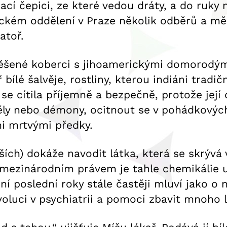
ací čepici, ze které vedou dráty, a do ruk
ickém oddělení v Praze několik odběrů a měře
atoř.
ověšené koberci s jihoamerickými domorodým
 bílé šalvěje, rostliny, kterou indiáni tradi
se cítila příjemně a bezpečně, protože jej
ly nebo démony, ocitnout se v pohádkových
i mrtvými předky.
ch) dokáže navodit látka, která se skrývá v 
 mezinárodním právem je tahle chemikálie 
ní poslední roky stále častěji mluví jako o
oluci v psychiatrii a pomoci zbavit mnoho l