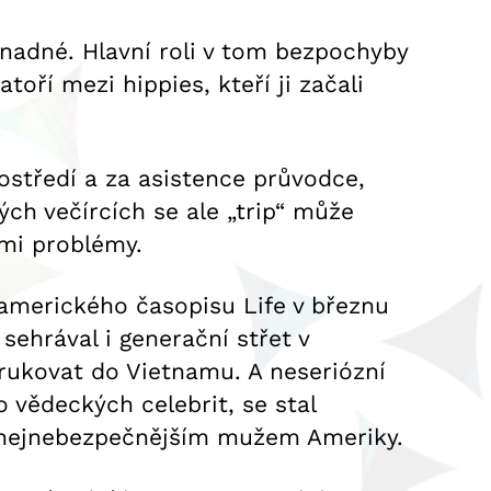
snadné. Hlavní roli v tom bezpochyby
toří mezi hippies, kteří ji začali
ostředí a za asistence průvodce,
ých večírcích se ale „trip“ může
mi problémy.
 amerického časopisu Life v březnu
sehrával i generační střet v
rukovat do Vietnamu. A neseriózní
o vědeckých celebrit, se stal
l nejnebezpečnějším mužem Ameriky.