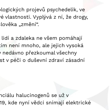
logických projevů psychedelik, ve
 vlastnosti. Vyplývá z ní, že drogy,
člověka „změní“.
y lidí a zdaleka ne všem pomáhají
tím není mnoho, ale jejich vysoká
ty nedávno přezkoumal všechny
st v péči o duševní zdraví zásadní
nciálu halucinogenů se už v
9, kde nyní vědci snímají elektrické