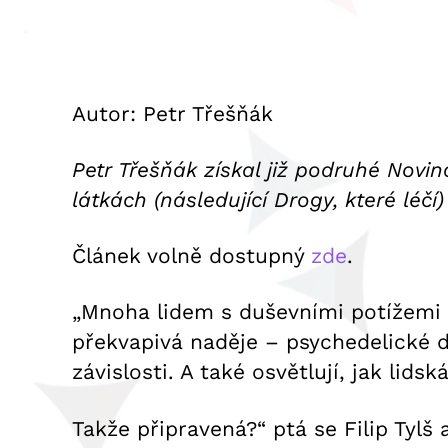
Autor: Petr Třešňák
Petr Třešňák získal již podruhé Novi
látkách (následující Drogy, které léč
Článek volně dostupný
zde
.
„Mnoha lidem s duševními potížemi n
překvapivá naděje – psychedelické d
závislosti. A také osvětlují, jak lidsk
Takže připravená?“ ptá se Filip Tylš