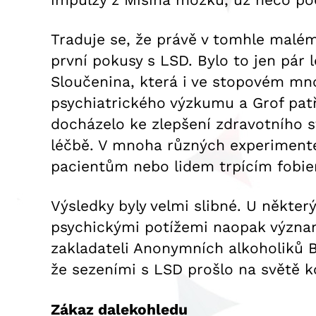
Traduje se, že právě v tomhle malém 
první pokusy s LSD. Bylo to jen pár 
Sloučenina, která i ve stopovém mno
psychiatrického výzkumu a Grof pat
docházelo ke zlepšení zdravotního st
léčbě. V mnoha různých experimente
pacientům nebo lidem trpícím fobie
Výsledky byly velmi slibné. U některý
psychickými potížemi naopak význa
zakladateli Anonymních alkoholiků B
že sezeními s LSD prošlo na světě kol
Zákaz dalekohledu