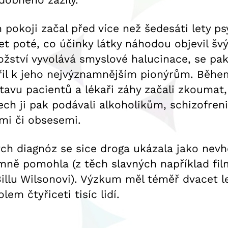
pokoji začal před více než šedesáti lety ps
let poté, co účinky látky náhodou objevil 
žství vyvolává smyslové halucinace, se pak
řil k jeho nejvýznamnějším pionýrům. Běhe
avu pacientů a lékaři záhy začali zkoumat, 
ch ji pak podávali alkoholikům, schizofre
mi či obsesemi.
ch diagnóz se sice droga ukázala jako nevhod
mně pomohla (z těch slavných například fi
illu Wilsonovi). Výzkum měl téměř dvacet le
em čtyřiceti tisíc lidí.