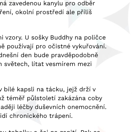
y má zavedenou kanylu pro odběr
ní, okolní prostředí ale příliš
i vzory. U sošky Buddhy na poličce
čně používají pro očistné vykuřování.
í dnešní den bude pravděpodobně
 světech, lítat vesmírem mezi
bílé kapsli na tácku, jejž drží v
už téměř půlstoletí zakázána coby
 naději léčby duševních onemocnění.
idí chronického trápení.