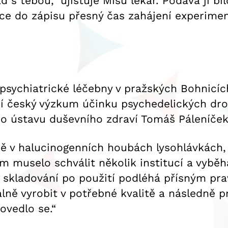
s tebou,“ ujišťuje Míšu lékař. Podává jí bíl
tce do zápisu přesný čas zahájení experime
psychiatrické léčebny v pražských Bohnicích
í český výzkum účinku psychedelických drog 
ího ústavu duševního zdraví Tomáš Páleníče
odě v halucinogenních houbách lysohlávkách,
um muselo schválit několik institucí a vyběh
, skladování po použití podléhá přísným pr
gálně vyrobit v potřebné kvalitě a následně
povedlo se.“