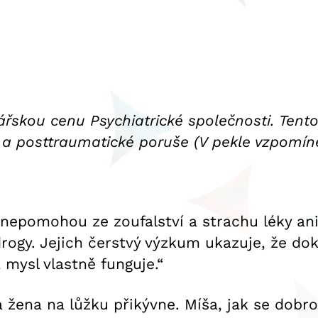
nářskou cenu Psychiatrické společnosti. Tent
í) a posttraumatické poruše (V pekle vzpomín
epomohou ze zoufalství a strachu léky ani k
rogy. Jejich čerstvý výzkum ukazuje, že do
á mysl vlastně funguje.“
 a žena na lůžku přikývne. Míša, jak se dob