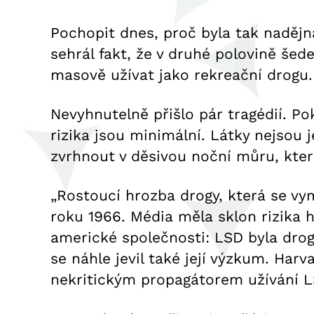
Pochopit dnes, proč byla tak nadějn
sehrál fakt, že v druhé polovině šedes
masově užívat jako rekreační drogu.
Nevyhnutelně přišlo pár tragédií. P
rizika jsou minimální. Látky nejsou 
zvrhnout v děsivou noční můru, kte
„Rostoucí hrozba drogy, která se vy
roku 1966. Média měla sklon rizika h
americké společnosti: LSD byla dro
se náhle jevil také její výzkum. Har
nekritickým propagátorem užívání L