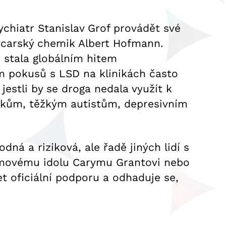
ychiatr Stanislav Grof provádět své
švýcarský chemik Albert Hofmann.
 stala globálním hitem
m pokusů s LSD na klinikách často
jestli by se droga nedala využít k
nikům, těžkým autistům, depresivním
ná a riziková, ale řadě jiných lidí s
lmovému idolu Carymu Grantovi nebo
t oficiální podporu a odhaduje se,