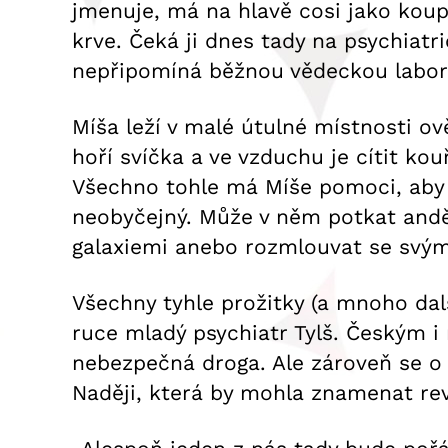
jmenuje, má na hlavě cosi jako koup
krve. Čeká ji dnes tady na psychiatr
nepřipomíná běžnou vědeckou labor
Míša leží v malé útulné místnosti 
hoří svíčka a ve vzduchu je cítit kouř
Všechno tohle má Míše pomoci, aby 
neobyčejný. Může v něm potkat andě
galaxiemi anebo rozmlouvat se svým
Všechny tyhle prožitky (a mnoho další
ruce mladý psychiatr Tylš. Českým i
nebezpečná droga. Ale zároveň se o 
Naději, která by mohla znamenat rev