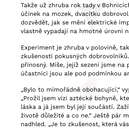
Takže už zhruba rok tady v Bohnicí
účinek na mozek, dvacítku dobrovol
dozvědět, jak se mění elektrické imp
vlastně vypadají na hmotné úrovni 
Experiment je zhruba v polovině, ta
zkušenosti pokusných dobrovolníků. D
přínosný. Míše, jejíž sezení jsme na
účastníci jsou ale pod podmínkou an
„Bylo to mimořádně obohacující,“ vy
„Prožil jsem vizi aztécké bohyně, kte
láska a já jsem byl její součástí. Za
životě důležité a co ne.“ Ještě pár 
nadhled. „Je to zkušenost, která vás