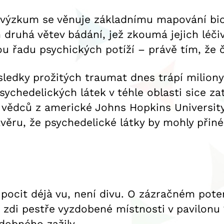
ý výzkum se věnuje základnímu mapování bio
druhá větev bádání, jež zkoumá jejich léčivé
lou řadu psychických potíží – právě tím, že 
sledky prožitých traumat dnes trápí milion
ychedelických látek v téhle oblasti sice za
 vědců z americké Johns Hopkins Universi
ávěru, že psychedelické látky by mohly přiné
 pocit déjà vu, není divu. O zázračném pote
 zdi pestře vyzdobené místnosti v pavilonu 1
dobného zažily.