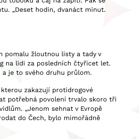
ou tobolku a čaj na zapití. Pak se
ntu. „Deset hodin, dvanáct minut.
 pomalu žloutnou listy a tady v
na lidi za posledních čtyřicet let.
k a je to svého druhu průlom.
 kterou zakazují protidrogové
at potřebná povolení trvalo skoro tři
avidlům. „Jenom sehnat v Evropě
 prodat do Čech, bylo mimořádně