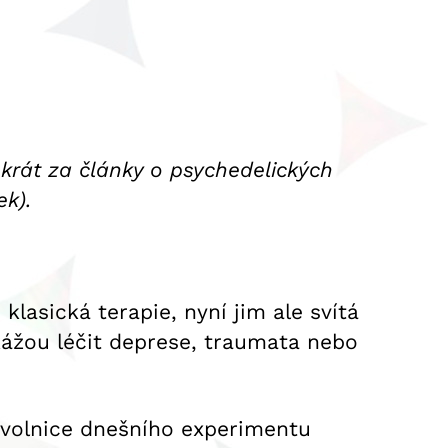
okrát za články o psychedelických
ek).
lasická terapie, nyní jim ale svítá
kážou léčit deprese, traumata nebo
rovolnice dnešního experimentu