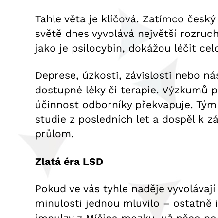
Tahle věta je klíčová. Zatímco česk
světě dnes vyvolává největší rozruch 
jako je psilocybin, dokážou léčit ce
Deprese, úzkosti, závislosti nebo ná
dostupné léky či terapie. Výzkumů ps
účinnost odborníky překvapuje. Tým
studie z posledních let a dospěl k z
průlom.
Zlatá éra LSD
Pokud ve vás tyhle naděje vyvolávají
minulosti jednou mluvilo – ostatně i
impulzy z Míšina mozku, už něco po