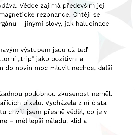
dává. Vědce zajímá především její
magnetické rezonance. Chtějí se
rgánu – jinými slovy, jak halucinace
jímavým výstupem jsou už teď
rní „trip“ jako pozitivní a
ém do novin moc mluvit nechce, další
kdy žádnou podobnou zkušenost neměl.
řících pixelů. Vycházela z ní čistá
tu chvíli jsem přesně věděl, co je v
ne – měl lepší náladu, klid a