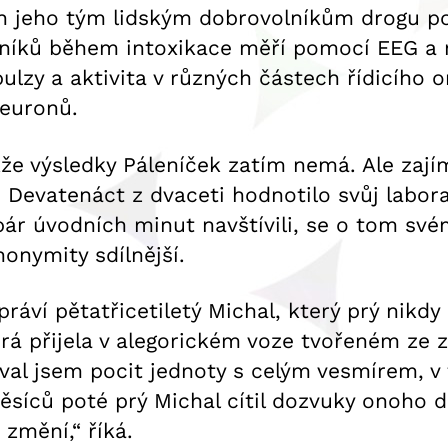
ch jeho tým lidským dobrovolníkům drogu po
níků během intoxikace měří pomocí EEG a 
ulzy a aktivita v různých částech řídicího o
neuronů.
kže výsledky Páleníček zatím nemá. Ale za
evatenáct z dvaceti hodnotilo svůj laborato
 pár úvodních minut navštívili, se o tom sv
onymity sdílnější.
práví pětatřicetiletý Michal, který prý ni
rá přijela v alegorickém voze tvořeném ze zá
žíval jsem pocit jednoty s celým vesmírem, v 
měsíců poté prý Michal cítil dozvuky onoho d
 změní,“ říká.