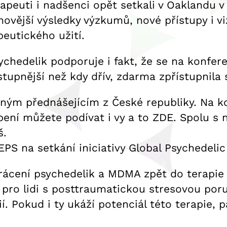
apeuti i nadšenci opět setkali v Oaklandu v 
novější výsledky výzkumů, nové přístupy i v
peutického užití.
hedelik podporuje i fakt, že se na konfere
stupnější než kdy dřív, zdarma zpřístupnila
ným přednášejícím z České republiky. Na kon
pení můžete podívat i vy a to ZDE. Spolu s 
š.
PS na setkání iniciativy Global Psychedelic
vrácení psychedelik a MDMA zpět do terapie 
A pro lidi s posttraumatickou stresovou po
ií. Pokud i ty ukáží potenciál této terapie,