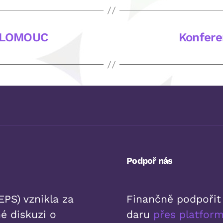
 OLOMOUC
Konfere
Podpoř nás
PS) vznikla za
Finančně podpořit
é diskuzi o
daru
přes platfo