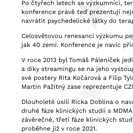
Po čtyřech letech se výzkumníci, ter
konference právě teď prezentují nej
navrátit psychedelické látky do tera
Celosvětovou renesanci výzkumu psyc
jak 40 zemí. Konference je navíc pří
V roce 2013 byl Tomáš Páleníček jedi
a díky streamingu se na jeho vystou
své postery Rita Kočárová a Filip Tyl
Martin Pažitný zase reprezentuje CZE
Dlouholeté úsilí Ricka Doblina o na
druhé fáze klinických studií s MDM
závěrečné, třetí fáze klinických stud
proběhne již v roce 2021.