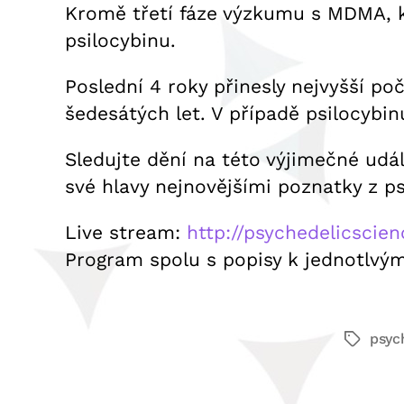
Kromě třetí fáze výzkumu s MDMA, kt
psilocybinu.
Poslední 4 roky přinesly nejvyšší 
šedesátých let. V případě psilocybi
Sledujte dění na této výjimečné udá
své hlavy nejnovějšími poznatky z p
Live stream:
http://psychedelicscien
Program spolu s popisy k jednotlv
psyc
Štítky