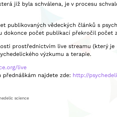
erá již byla schválena, je v procesu schval
počet publikovaných vědeckých článků s psy
nu dokonce počet publikací překročil počet 
losti prostřednictvím live streamu (který j
sychedelického výzkumu a terapie.
ce.org/live
ým přednáškám najdete zde:
http://psychedel
hedelic science