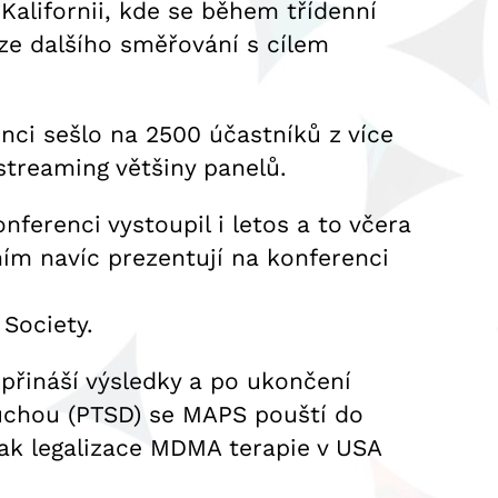
Kalifornii, kde se během třídenní
ize dalšího směřování s cílem
nci sešlo na 2500 účastníků z více
 streaming většiny panelů.
ferenci vystoupil i letos a to včera
ním navíc prezentují na konferenci
 Society.
přináší výsledky a po ukončení
ruchou (PTSD) se MAPS pouští do
 pak legalizace MDMA terapie v USA