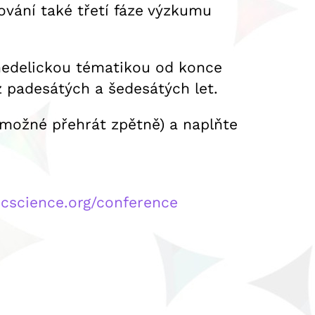
ování také třetí fáze výzkumu
chedelickou tématikou od konce
z padesátých a šedesátých let.
e možné přehrát zpětně) a naplňte
icscience.org/conference